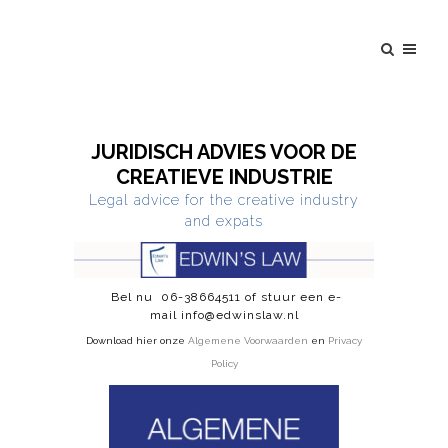
JURIDISCH ADVIES VOOR DE
CREATIEVE INDUSTRIE
Legal advice for the creative industry
and expats
Bel nu
06-38664511
of stuur een e-
mail
info@edwinslaw.nl
Download hier onze
Algemene Voorwaarden
en
Privacy
Policy