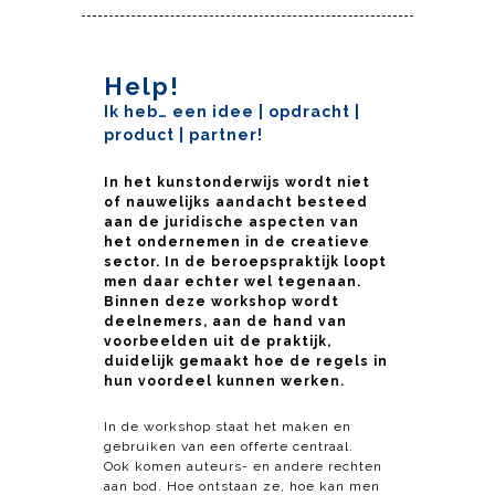
Help!
Ik heb…
een idee
|
opdracht
|
product
|
partner!
In het kunstonderwijs wordt niet
of nauwelijks aandacht besteed
aan de juridische aspecten van
het ondernemen in de creatieve
sector. In de beroepspraktijk loopt
men daar echter wel tegenaan.
Binnen deze workshop wordt
deelnemers, aan de hand van
voorbeelden uit de praktijk,
duidelijk gemaakt hoe de regels in
hun voordeel kunnen werken.
In de workshop staat het maken en
gebruiken van een offerte centraal.
Ook komen auteurs- en andere rechten
aan bod. Hoe ontstaan ze, hoe kan men