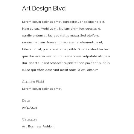
Art Design Blvd
Lorem ipsum dolor sit amet, consectetuer adipiscing elit.
Nam cursus. Morbi ut mi. Nullam enim leo, egestas id,
condimentum at, laoreet mattis, massa. Sed eleifend
nonummy diam. Praesent mauris ante, elementum et,
bibendum at, posuere sit amet, nibh. Duis tincidunt lectus
quis dui viverra vestibulum. Suspendisse vulputate aliquam
dui.Excepteur sint occaecat cupidatat non proident, sunt in
culpa qui officia deserunt mollit anim id est laborum
Custom Field
Lorem ipsum dolor sit amet
Date
07/10/2013
Category
Art, Business, Fashion